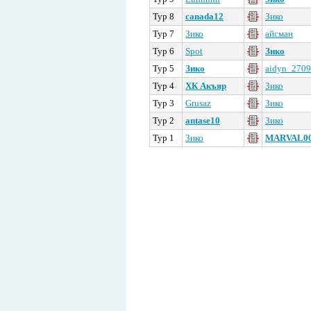
Тур 8
canada12
Зико
Тур 7
Зико
айсман
Тур 6
Spot
Зико
Тур 5
Зико
aidyn_270
Тур 4
ХК Акъяр
Зико
Тур 3
Grusaz
Зико
Тур 2
antase10
Зико
Тур 1
Зико
MARVAL00