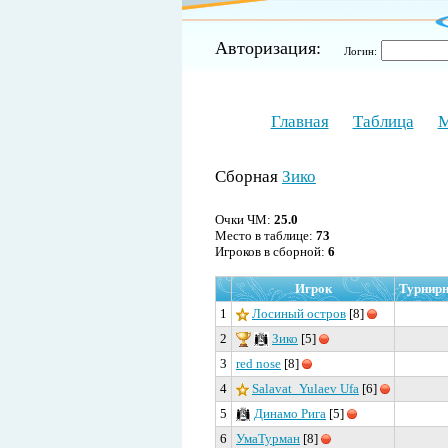
Авторизация:
Логин:
Главная
Таблица
М
Сборная
Зико
Очки ЧМ:
25.0
Место в таблице:
73
Игроков в сборной:
6
Игрок
Турнирн
1
Лосиный остров
[8]
2
Зико
[5]
3
red nose
[8]
4
Salavat_Yulaev Ufa
[6]
5
Динамо Рига
[5]
6
УмаТурман
[8]