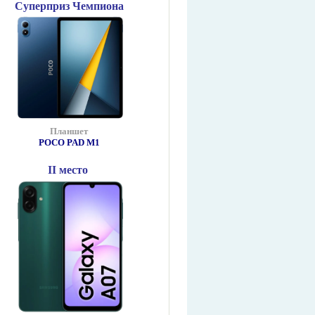
Суперприз Чемпиона
Планшет
POCO PAD М1
II место