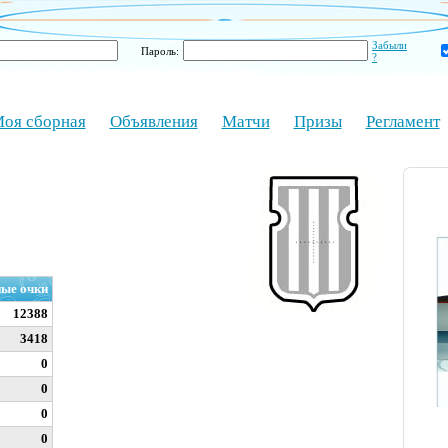
Забыли
Пароль:
?
оя сборная
Объявления
Матчи
Призы
Регламент
ые очки
12388
3418
0
0
0
0