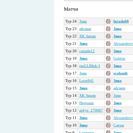
Матчи
Тур 24
Зико
farada66
Тур 23
айсман
Зико
Тур 22
ХК Акъяр
Зико
Тур 21
Зико
Alexandrov
Тур 20
canada12
Зико
Тур 19
Зико
Goblen
Тур 18
rauLLIHuk-1
Зико
Тур 17
Зико
scafandr
Тур 16
Leon941
Зико
Тур 15
Зико
айсман
Тур 14
ХК Акъяр
Зико
Тур 13
Huguaan
Зико
Тур 12
aidyn_270987
Зико
Тур 11
Зико
Alexandrov
Тур 10
Зико
Caesar
Тур 9
Lunnnnn
Зико