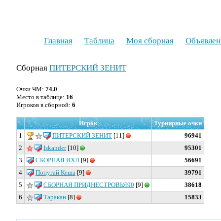
Главная
Таблица
Моя сборная
Объявлен
Сборная
ПИТЕРСКИЙ ЗЕНИТ
Очки ЧМ:
74.0
Место в таблице:
16
Игроков в сборной:
6
Игрок
Турнирные очки
1
ПИТЕРСКИЙ ЗЕНИТ
[11]
96941
2
Iskander
[10]
95301
3
СБОРНАЯ ВХЛ
[9]
56691
4
Попугай Кеша
[9]
39791
5
СБОРНАЯ ПРИДНЕСТРОВЬЯ90
[9]
38618
6
Таракан
[8]
15833