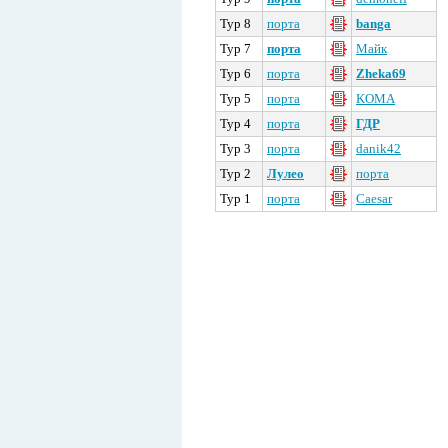
Тур 8
порта
banga
Тур 7
порта
Майк
Тур 6
порта
Zheka69
Тур 5
порта
KOMA
Тур 4
порта
ГДР
Тур 3
порта
danik42
Тур 2
Лулео
порта
Тур 1
порта
Caesar