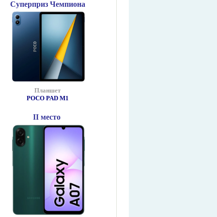
Суперприз Чемпиона
Планшет
POCO PAD М1
II место