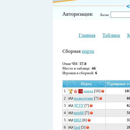
Авторизация:
Логин:
Главная
Таблица
М
Сборная
порта
Очки ЧМ:
57.0
Место в таблице:
46
Игроков в сборной:
6
Игрок
Турнирные о
1
порта
[10]
10
2
полнолуние
[7]
6
3
ДГТУ
[7]
6
4
mig68
[7]
5
5
НИЛ
[6]
3
6
Ged
[5]
2