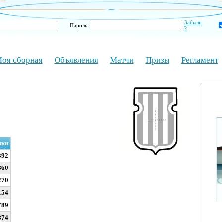
Забыли
Пароль:
?
оя сборная
Объявления
Матчи
Призы
Регламент
чки
392
860
270
154
789
874