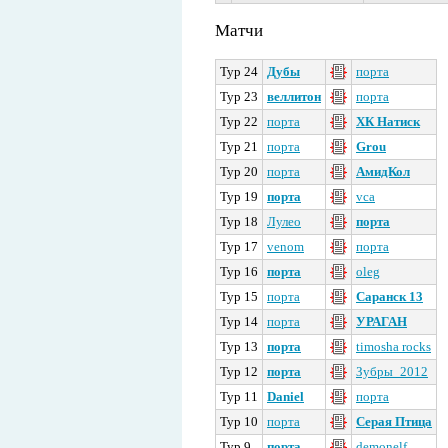
Матчи
Тур 24
Дубы
порта
Тур 23
веллитон
порта
Тур 22
порта
ХК Натиск
Тур 21
порта
Grou
Тур 20
порта
АмидКол
Тур 19
порта
vca
Тур 18
Лулео
порта
Тур 17
venom
порта
Тур 16
порта
oleg
Тур 15
порта
Саранск 13
Тур 14
порта
УРАГАН
Тур 13
порта
timosha rocks
Тур 12
порта
Зубры_2012
Тур 11
Daniel
порта
Тур 10
порта
Серая Птица
Тур 9
порта
demonelf