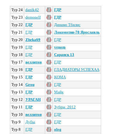
Тур 24
danik42
ГДР
Тур 23
demonelf
ГДР
Тур 22
ГДР
Динамо Тбилис
Тур 21
ГДР
Локомотив-78 Ярославль
Тур 20
Zheka69
ГДР
Тур 19
ГДР
venom
Тур 18
ГДР
Саранск 13
Тур 17
веллитон
ГДР
Тур 16
ГДР
ГЛАДИАТОРЫ УСПЕХАА
Тур 15
ГДР
KOMA
Тур 14
Grou
ГДР
Тур 13
ГДР
Майк
Тур 12
УРАГАН
ГДР
Тур 11
ГДР
Зубры_2012
Тур 10
веллитон
ГДР
Тур 9
Дубы
ГДР
Тур 8
ГДР
oleg