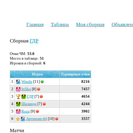
Главная
Таблица
Моя сборная
Объявлен
Сборная
ГДР
Очки ЧМ:
53.0
Место в таблице:
51
Игроков в сборной:
6
Игрок
Турнирные очки
1
Windir
[11]
8216
2
IriSka
[8]
7457
3
ГДР
[7]
4654
4
Шаланда
[7]
4244
5
Roza
[9]
3902
6
Артюхин-44
[10]
3557
Матчи