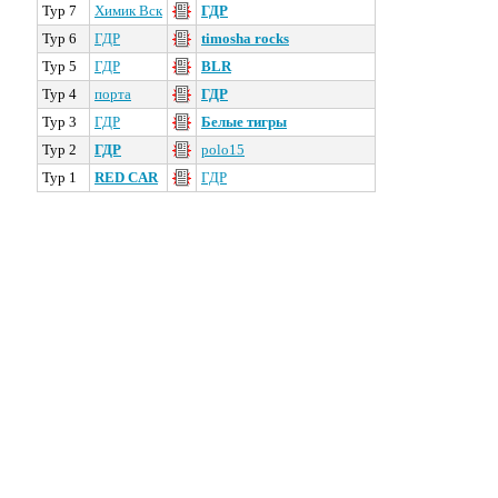
Тур 7
Химик Вск
ГДР
Тур 6
ГДР
timosha rocks
Тур 5
ГДР
BLR
Тур 4
порта
ГДР
Тур 3
ГДР
Белые тигры
Тур 2
ГДР
polo15
Тур 1
RED CAR
ГДР