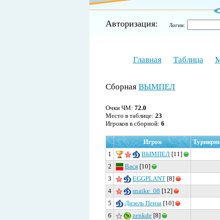
Авторизация:
Логин:
Главная
Таблица
М
Сборная
ВЫМПЕЛ
Очки ЧМ:
72.0
Место в таблице:
23
Игроков в сборной:
6
Игрок
Турнирн
1
ВЫМПЕЛ
[11]
2
Вася
[10]
3
EGGPLANT
[8]
4
snaike_08
[12]
5
Дизель Пенза
[10]
6
zenkde
[8]