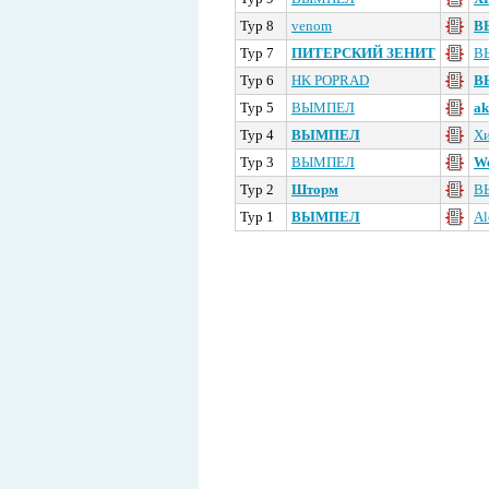
Тур 8
venom
В
Тур 7
ПИТЕРСКИЙ ЗЕНИТ
В
Тур 6
HK POPRAD
В
Тур 5
ВЫМПЕЛ
ak
Тур 4
ВЫМПЕЛ
Хи
Тур 3
ВЫМПЕЛ
We
Тур 2
Шторм
В
Тур 1
ВЫМПЕЛ
Al