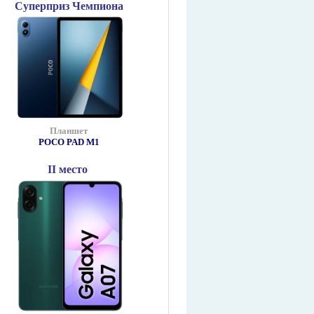
Суперприз Чемпиона
Планшет
POCO PAD М1
II место