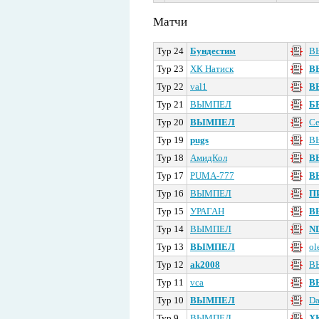
Матчи
Тур 24
Бундестим
В
Тур 23
ХК Натиск
В
Тур 22
val1
В
Тур 21
ВЫМПЕЛ
Б
Тур 20
ВЫМПЕЛ
Се
Тур 19
pugs
В
Тур 18
АмидКол
В
Тур 17
PUMA-777
В
Тур 16
ВЫМПЕЛ
П
Тур 15
УРАГАН
В
Тур 14
ВЫМПЕЛ
N
Тур 13
ВЫМПЕЛ
ol
Тур 12
ak2008
В
Тур 11
vca
В
Тур 10
ВЫМПЕЛ
Da
Тур 9
ВЫМПЕЛ
ХК