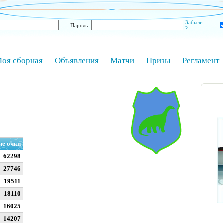
Забыли
Пароль:
?
оя сборная
Объявления
Матчи
Призы
Регламент
ые очки
62298
27746
19511
18110
16025
14207