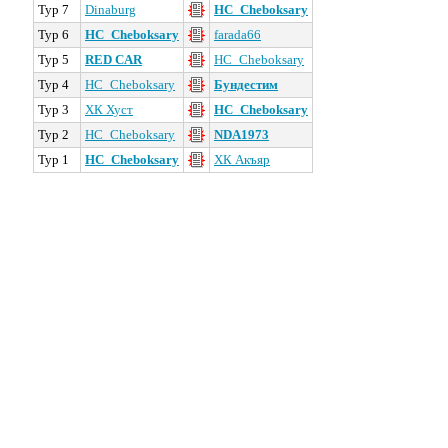
Тур 7
Dinaburg
HC_Cheboksary
Тур 6
HC_Cheboksary
farada66
Тур 5
RED CAR
HC_Cheboksary
Тур 4
HC_Cheboksary
Бундестим
Тур 3
ХК Хуст
HC_Cheboksary
Тур 2
HC_Cheboksary
NDA1973
Тур 1
HC_Cheboksary
ХК Акъяр