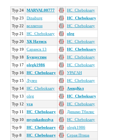
Тур 24
MARVAL00777
HC_Cheboksary
Тур 23
Dinaburg
HC_Cheboksary
Тур 22
веллитон
HC_Cheboksary
Тур 21
HC_Cheboksary
oleg
Тур 20
ХК Натиск
HC_Cheboksary
Тур 19
Саранск 13
HC_Cheboksary
Тур 18
Бундестим
HC_Cheboksary
Тур 17
olegk1986
HC_Cheboksary
Тур 16
HC_Cheboksary
УРАГАН
Тур 15
Лулео
HC_Cheboksary
Тур 14
HC_Cheboksary
АмидКол
Тур 13
oleg
HC_Cheboksary
Тур 12
vca
HC_Cheboksary
Тур 11
HC_Cheboksary
Динамо Тбилис
Тур 10
myzukadozdya
HC_Cheboksary
Тур 9
HC_Cheboksary
olegk1986
Тур 8
HC_Cheboksary
Серая Птица