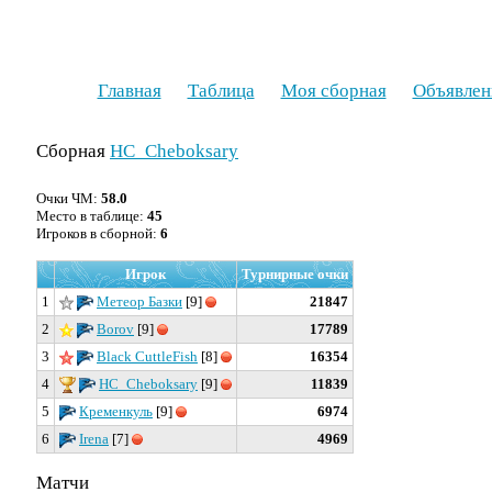
Главная
Таблица
Моя сборная
Объявлен
Сборная
HC_Cheboksary
Очки ЧМ:
58.0
Место в таблице:
45
Игроков в сборной:
6
Игрок
Турнирные очки
1
Метеор Базки
[9]
21847
2
Borov
[9]
17789
3
Black CuttleFish
[8]
16354
4
HC_Cheboksary
[9]
11839
5
Кременкуль
[9]
6974
6
Irena
[7]
4969
Матчи