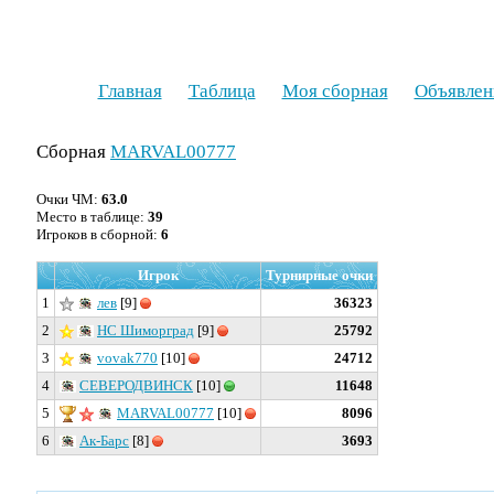
Главная
Таблица
Моя сборная
Объявлен
Сборная
MARVAL00777
Очки ЧМ:
63.0
Место в таблице:
39
Игроков в сборной:
6
Игрок
Турнирные очки
1
лев
[9]
36323
2
НС Шиморград
[9]
25792
3
vovak770
[10]
24712
4
СЕВЕРОДВИНСК
[10]
11648
5
MARVAL00777
[10]
8096
6
Ак-Барс
[8]
3693