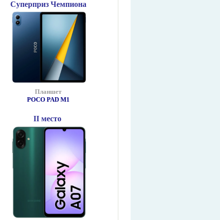
Суперприз Чемпиона
Планшет
POCO PAD М1
II место