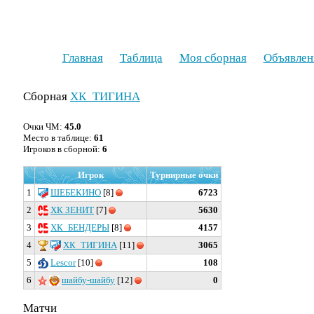
Главная
Таблица
Моя сборная
Объявлен
Сборная
ХК_ТИГИНА
Очки ЧМ:
45.0
Место в таблице:
61
Игроков в сборной:
6
Игрок
Турнирные очки
1
ШЕБЕКИНО
[8]
6723
2
ХК ЗЕНИТ
[7]
5630
3
ХК_БЕНДЕРЫ
[8]
4157
4
ХК_ТИГИНА
[11]
3065
5
Lescor
[10]
108
6
шайбу-шайбу
[12]
0
Матчи