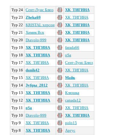
Тур 24
Сент-Луис Блюз
ХК_ТИГИНА
Тур 23
Zheka69
ХК_ТИГИНА
Тур 22
KRISTAL херсон
ХК_ТИГИНА
Тур 21
Химик Вск
ХК_ТИГИНА
Тур 20
Diavolo-999
ХК_ТИГИНА
Тур 19
ХК_ТИГИНА
farada66
Тур 18
ХК_ТИГИНА
oSa
Тур 17
ХК_ТИГИНА
Сент-Луис Блюз
Тур 16
danik42
ХК_ТИГИНА
Тур 15
ХК_ТИГИНА
Майк
Тур 14
Зубры_2012
ХК_ТИГИНА
Тур 13
ХК_ТИГИНА
Клюшка
Тур 12
ХК_ТИГИНА
canada12
Тур 11
oSa
ХК_ТИГИНА
Тур 10
Diavolo-999
ХК_ТИГИНА
Тур 9
ХК_ТИГИНА
polo15
Тур 8
ХК_ТИГИНА
Аргус