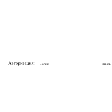
Авторизация:
Логин:
Пароль: