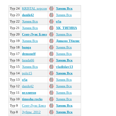
Тур 24
KRISTAL херсон
Химик Вск
Тур 23
danik42
Химик Вск
Тур 22
Химик Вск
oSa
Тур 21
Химик Вск
ХК_ТИГИНА
Тур 20
Сент-Луис Блюз
Химик Вск
Тур 19
Химик Вск
Динамо Тбилис
Тур 18
banga
Химик Вск
Тур 17
demonelf
Химик Вск
Тур 16
farada66
Химик Вск
Тур 15
Химик Вск
vladislav13
Тур 14
polo15
Химик Вск
Тур 13
oSa
Химик Вск
Тур 12
danik42
Химик Вск
Тур 11
веллитон
Химик Вск
Тур 10
timosha rocks
Химик Вск
Тур 9
Сент-Луис Блюз
Химик Вск
Тур 8
Зубры_2012
Химик Вск