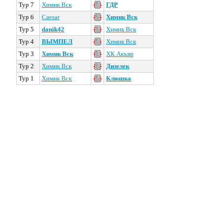
Тур 7
Химик Вск
ГДР
Тур 6
Caesar
Химик Вск
Тур 5
danik42
Химик Вск
Тур 4
ВЫМПЕЛ
Химик Вск
Тур 3
Химик Вск
ХК Акъяр
Тур 2
Химик Вск
Дизелек
Тур 1
Химик Вск
Клюшка