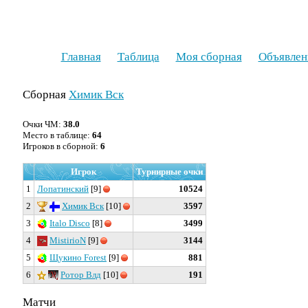
Главная
Таблица
Моя сборная
Объявлен
Сборная
Химик Вск
Очки ЧМ:
38.0
Место в таблице:
64
Игроков в сборной:
6
Игрок
Турнирные очки
1
Лопатинский
[9]
10524
2
Химик Вск
[10]
3597
3
Italo Disco
[8]
3499
4
MistirioN
[9]
3144
5
Щукино Forest
[9]
881
6
Ротор Влд
[10]
191
Матчи