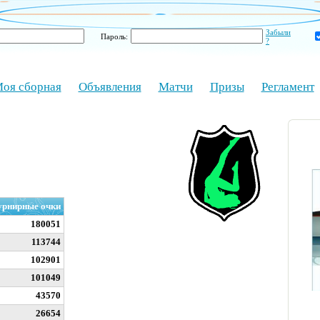
Забыли
Пароль:
?
оя сборная
Объявления
Матчи
Призы
Регламент
урнирные очки
180051
113744
102901
101049
43570
26654