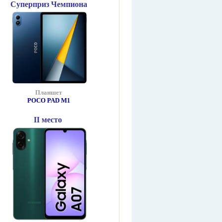
Суперприз Чемпиона
Планшет
POCO PAD М1
II место