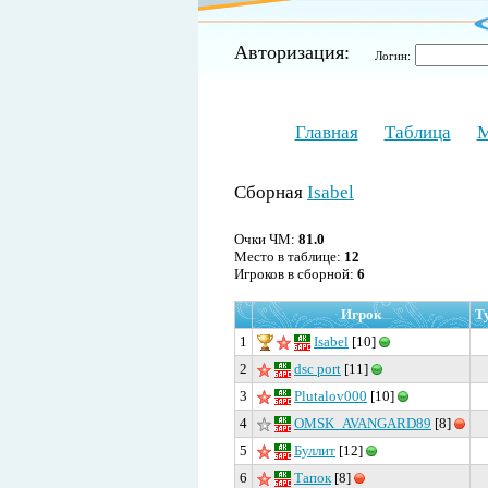
Авторизация:
Логин:
Главная
Таблица
М
Сборная
Isabel
Очки ЧМ:
81.0
Место в таблице:
12
Игроков в сборной:
6
Игрок
Т
1
Isabel
[10]
2
dsc port
[11]
3
Plutalov000
[10]
4
OMSK_AVANGARD89
[8]
5
Буллит
[12]
6
Тапок
[8]