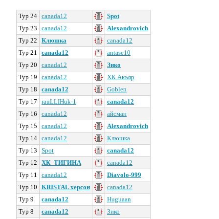
Тур 24
canada12
Spot
Тур 23
canada12
Alexandrovich
Тур 22
Клюшка
canada12
Тур 21
canada12
antase10
Тур 20
canada12
Зико
Тур 19
canada12
ХК Акъяр
Тур 18
canada12
Goblen
Тур 17
rauLLIHuk-1
canada12
Тур 16
canada12
айсман
Тур 15
canada12
Alexandrovich
Тур 14
canada12
Клюшка
Тур 13
Spot
canada12
Тур 12
ХК_ТИГИНА
canada12
Тур 11
canada12
Diavolo-999
Тур 10
KRISTAL херсон
canada12
Тур 9
canada12
Huguaan
Тур 8
canada12
Зико