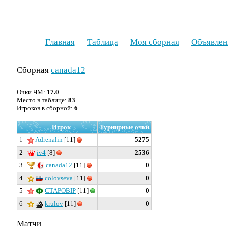
Главная
Таблица
Моя сборная
Объявлен
Сборная
canada12
Очки ЧМ:
17.0
Место в таблице:
83
Игроков в сборной:
6
Игрок
Турнирные очки
1
Adrenalin
[11]
5275
2
iv4
[8]
2536
3
canada12
[11]
0
4
colovseva
[11]
0
5
CTAPOBIP
[11]
0
6
krulov
[11]
0
Матчи