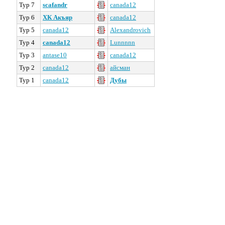
Тур 7
scafandr
canada12
Тур 6
ХК Акъяр
canada12
Тур 5
canada12
Alexandrovich
Тур 4
canada12
Lunnnnn
Тур 3
antase10
canada12
Тур 2
canada12
айсман
Тур 1
canada12
Дубы