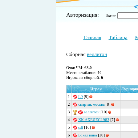
Авторизация:
Логин:
Главная
Таблица
М
Сборная
веллитон
Очки ЧМ:
63.0
Место в таблице:
40
Игроков в сборной:
6
Игрок
Турнирн
1
L9
[9]
2
спартак москва
[8]
3
веллитон
[10]
4
ХК АХЕЛЕС1983
[7]
5
sdf
[10]
6
Бокал вина
[10]