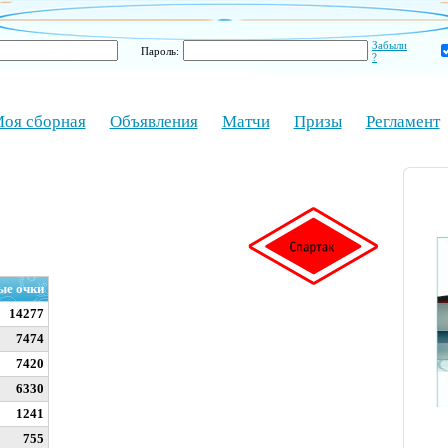
Забыли
Пароль:
?
оя сборная
Объявления
Матчи
Призы
Регламент
ые очки
14277
7474
7420
6330
1241
755