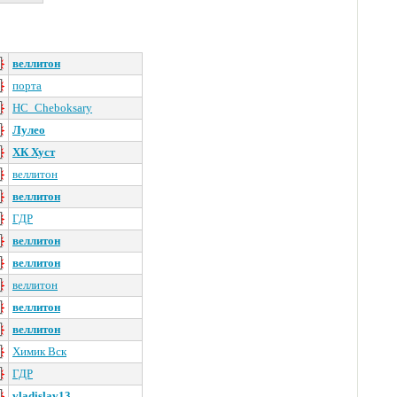
веллитон
порта
HC_Cheboksary
Лулео
ХК Хуст
веллитон
веллитон
ГДР
веллитон
веллитон
веллитон
веллитон
веллитон
Химик Вск
ГДР
vladislav13