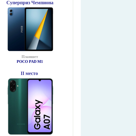
Суперприз Чемпиона
Планшет
POCO PAD М1
II место