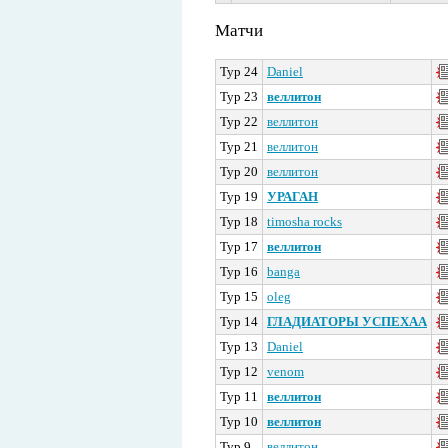
Матчи
Тур 24
Daniel
Тур 23
веллитон
Тур 22
веллитон
Тур 21
веллитон
Тур 20
веллитон
Тур 19
УРАГАН
Тур 18
timosha rocks
Тур 17
веллитон
Тур 16
banga
Тур 15
oleg
Тур 14
ГЛАДИАТОРЫ УСПЕХАА
Тур 13
Daniel
Тур 12
venom
Тур 11
веллитон
Тур 10
веллитон
Тур 9
веллитон