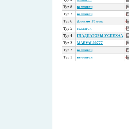
Тур 8
веллитон
Тур 7
веллитон
Тур 6
Динамо Тбилис
Тур 5
веллитон
Тур 4
ГЛАДИАТОРЫ УСПЕХАА
Тур 3
MARVAL00777
Тур 2
веллитон
Тур 1
веллитон