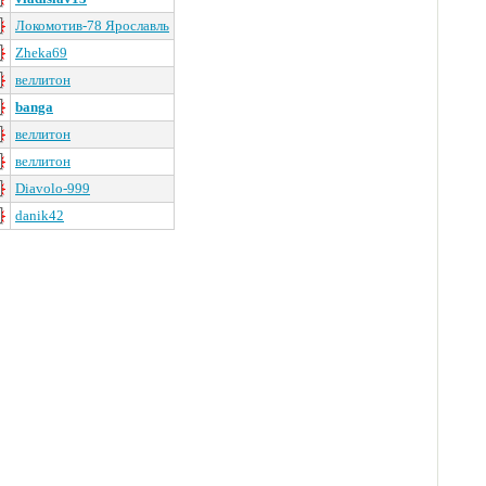
Локомотив-78 Ярославль
Zheka69
веллитон
banga
веллитон
веллитон
Diavolo-999
danik42