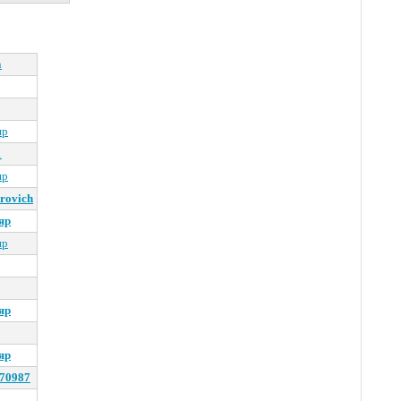
n
яр
1
яр
rovich
яр
яр
яр
яр
270987