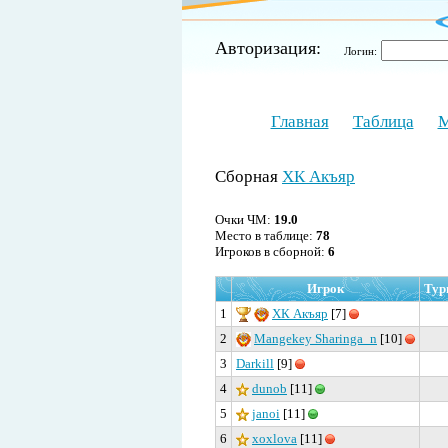
Авторизация:
Логин:
Главная
Таблица
М
Сборная
ХК Акъяр
Очки ЧМ:
19.0
Место в таблице:
78
Игроков в сборной:
6
Игрок
Тур
1
ХК Акъяр
[7]
2
Mangekey Sharinga_n
[10]
3
Darkill
[9]
4
dunob
[11]
5
janoi
[11]
6
xoxlova
[11]