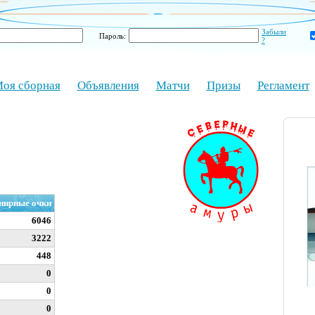
Забыли
Пароль:
?
оя сборная
Объявления
Матчи
Призы
Регламент
нирные очки
6046
3222
448
0
0
0