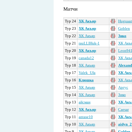
Матчи
Тур 24
ХК Акъяр
Huguaa
Тур 23
ХК Акъяр
Goblen
Тур 22
ХК Акъяр
Зико
Тур 21
rauLLIHuk-1
ХК Акъ
Тур 20
ХК Акъяр
Leon94
Тур 19
canada12
ХК Акъ
Тур 18
ХК Акъяр
Alexand
Тур 17
Valek_Ufa
ХК Акъ
Тур 16
Клюшка
ХК Акъ
Тур 15
ХК Акъяр
Аргус
Тур 14
ХК Акъяр
Зико
Тур 13
айсман
ХК Акъ
Тур 12
ХК Акъяр
Caesar
Тур 11
antase10
ХК Акъ
Тур 10
ХК Акъяр
aidyn_
Тур 9
ХК Акъяр
Goblen