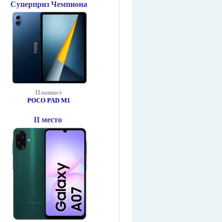
Суперприз Чемпиона
Планшет
POCO PAD М1
II место