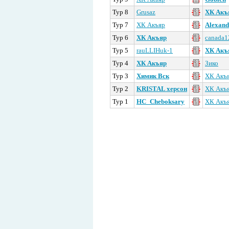
Тур 8
Grusaz
ХК Акъ
Тур 7
ХК Акъяр
Alexand
Тур 6
ХК Акъяр
canada1
Тур 5
rauLLIHuk-1
ХК Акъ
Тур 4
ХК Акъяр
Зико
Тур 3
Химик Вск
ХК Акъ
Тур 2
KRISTAL херсон
ХК Акъ
Тур 1
HC_Cheboksary
ХК Акъ