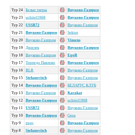
Тур 24
Белые тигры
Внуково-Газпром
Тур 23
uchitel1968
Внуково-Газпром
Тур 22
USSR72
Внуково-Газпром
Тур 21
Внуково-Газпром
Sektor
Тур 20
Внуково-Газпром
Vinsens
Тур 19
Дизелек
Внуково-Газпром
Тур 18
Внуково-Газпром
EgoR
Тур 17
Торпедо Павлово
Внуково-Газпром
Тур 16
BLR
Внуково-Газпром
Тур 15
Stefanovitch
Внуково-Газпром
Тур 14
Внуково-Газпром
БЕЛАРУС КЛУБ
Тур 13
Внуково-Газпром
Karakat
Тур 12
Внуково-Газпром
uchitel1968
Тур 11
USSR72
Внуково-Газпром
Тур 10
Внуково-Газпром
Grou
Тур 9
pugs
Внуково-Газпром
Тур 8
Stefanovitch
Внуково-Газпром