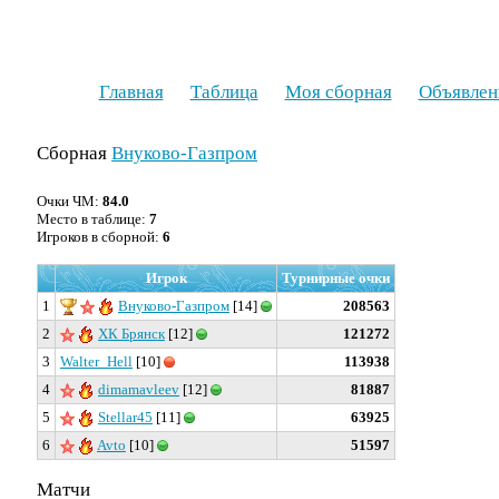
Главная
Таблица
Моя сборная
Объявлен
Сборная
Внуково-Газпром
Очки ЧМ:
84.0
Место в таблице:
7
Игроков в сборной:
6
Игрок
Турнирные очки
1
Внуково-Газпром
[14]
208563
2
ХК Брянск
[12]
121272
3
Walter_Hell
[10]
113938
4
dimamavleev
[12]
81887
5
Stellar45
[11]
63925
6
Avto
[10]
51597
Матчи