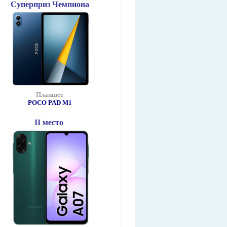
Суперприз Чемпиона
Планшет
POCO PAD М1
II место