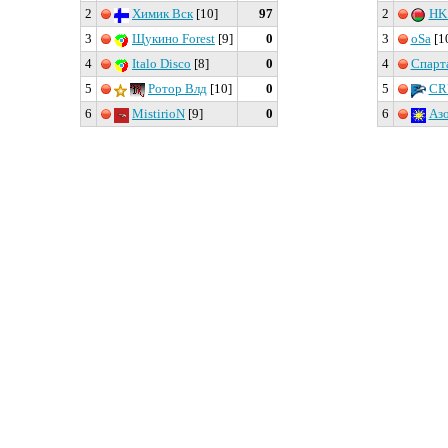
2
Химик Вск
[10]
97
2
HK
3
Щукино Forest
[9]
0
3
oSa
[1
4
Italo Disco
[8]
0
4
Спарт
5
Ротор Влд
[10]
0
5
CR
6
MistirioN
[9]
0
6
Аз