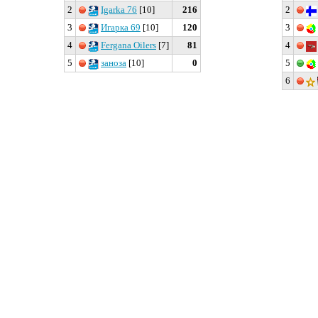
2
Igarka 76
[10]
216
2
3
Игарка 69
[10]
120
3
4
Fergana Oilers
[7]
81
4
5
заноза
[10]
0
5
6