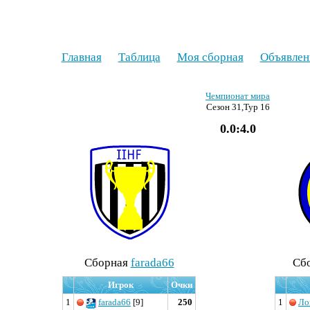
Главная
Таблица
Моя сборная
Объявлен
Чемпионат мира
Сезон 31,Тур 16
0.0:4.0
Cборная
farada66
Cб
Игрок
Очки
1
farada66
[9]
250
1
Ло