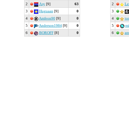
2
Азу
[9]
63
2
Le
3
Huguaan
[9]
0
3
4
Amfeon90
[9]
0
4
jo
5
Anderson1984
[9]
0
5
mi
6
BOROFF
[8]
0
6
an