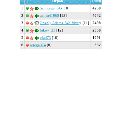
Игрок
Очки
1
Sabotage_GG
[10]
4250
2
uchitel1968
[13]
4042
3
Grizzly Adams_Wolfsburg
[11]
2498
4
Jakov_23
[12]
2356
5
vlad73
[10]
1091
6
serega074
[8]
532