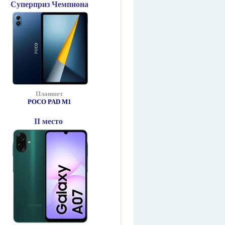
Суперприз Чемпиона
Планшет
POCO PAD М1
II место