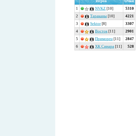
Игрок
Очки
1
NVKZ
[10]
5310
2
Тараканы
[10]
4221
3
Sektor
[8]
3307
4
Восток
[11]
2901
5
Приморец
[11]
2847
6
ХК Синара
[11]
528