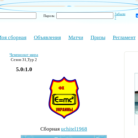
Забыли
Пароль:
?
оя сборная
Объявления
Матчи
Призы
Регламент
Чемпионат мира
Сезон 31,Тур 2
5.0:1.0
Cборная
uchitel1968