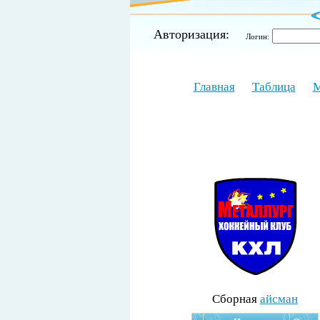
Авторизация:
Логин:
Главная
Таблица
М
Cборная
айсман