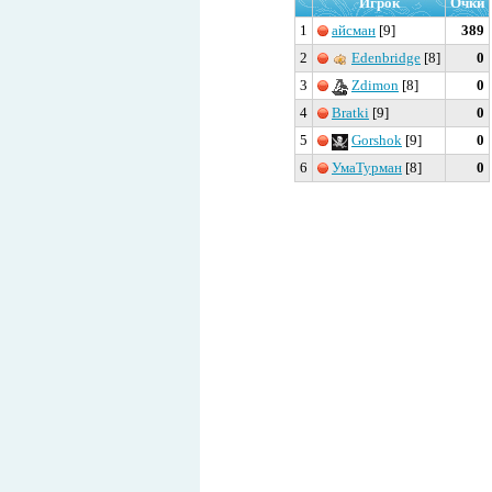
Игрок
Очки
1
айсман
[9]
389
2
Edenbridge
[8]
0
3
Zdimon
[8]
0
4
Bratki
[9]
0
5
Gorshok
[9]
0
6
УмаТурман
[8]
0