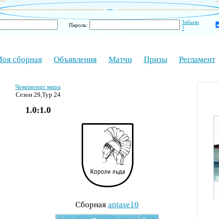
Забыли
Пароль:
?
оя сборная
Объявления
Матчи
Призы
Регламент
Чемпионат мира
Сезон 29,Тур 24
1.0:1.0
Cборная
antase10