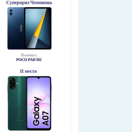
Суперприз Чемпиона
Планшет
POCO PAD М1
II место