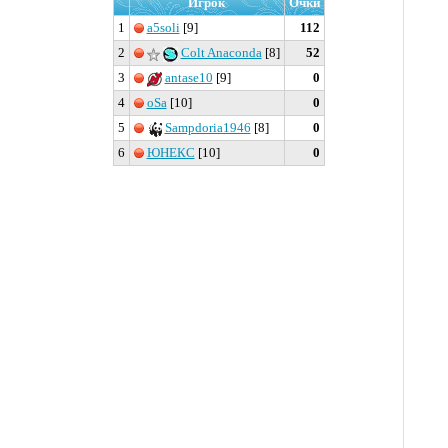
Игрок
Очки
1
a5soli
[9]
112
2
Colt Anaconda
[8]
52
3
antase10
[9]
0
4
oSa
[10]
0
5
Sampdoria1946
[8]
0
6
ЮНЕКС
[10]
0