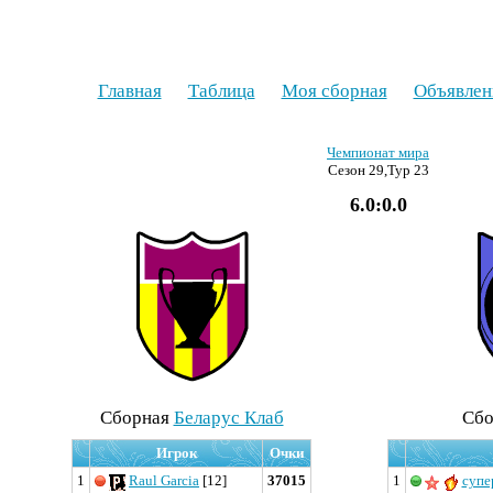
Главная
Таблица
Моя сборная
Объявлен
Чемпионат мира
Сезон 29,Тур 23
6.0:0.0
Cборная
Беларус Клаб
Cб
Игрок
Очки
1
Raul Garcia
[12]
37015
1
супе