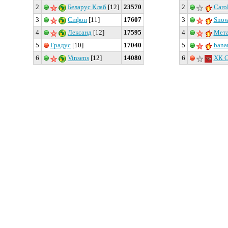
2
Беларус Клаб
[12]
23570
2
Caro
3
Сифон
[11]
17607
3
Snow
4
Лександ
[12]
17595
4
Мета
5
Градус
[10]
17040
5
bana
6
Vinsens
[12]
14080
6
ХК С