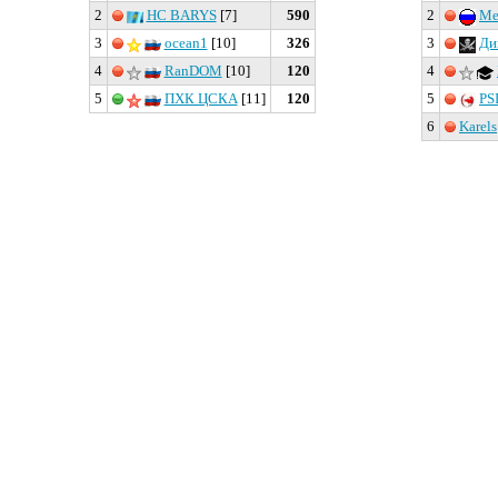
2
HC BARYS
[7]
590
2
Ме
3
ocean1
[10]
326
3
Ди
4
RanDOM
[10]
120
4
5
ПХК ЦСКА
[11]
120
5
PS
6
Karels