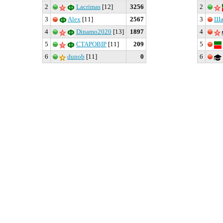
2
Lacrimas
[12]
3256
2
3
Alex
[11]
2567
3
Ша
4
Dinamo2020
[13]
1897
4
5
CTAPOBIP
[11]
209
5
6
dunob
[11]
0
6