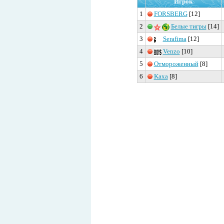
Игрок
1
FORSBERG
[12]
2
Белые тигры
[14]
3
Serafima
[12]
4
Venzo
[10]
5
Отмороженный
[8]
6
Kaxa
[8]