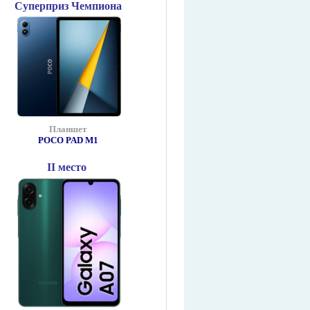
Суперприз Чемпиона
Планшет
POCO PAD М1
II место