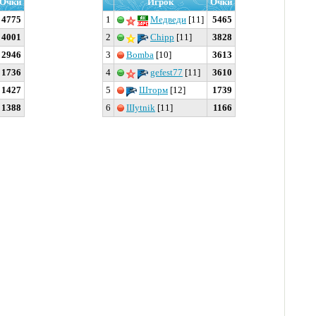
Очки
Игрок
Очки
4775
1
Медведи
[11]
5465
4001
2
Chipp
[11]
3828
2946
3
Bomba
[10]
3613
1736
4
gefest77
[11]
3610
1427
5
Шторм
[12]
1739
1388
6
IIIytnik
[11]
1166