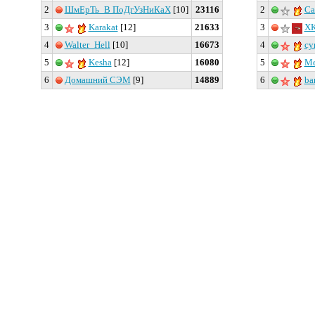
2
ШмЕрТь_В ПоДгУзНиКаХ
[10]
23116
2
Ca
3
Karakat
[12]
21633
3
ХК
4
Walter_Hell
[10]
16673
4
су
5
Kesha
[12]
16080
5
Ме
6
Домашний СЭМ
[9]
14889
6
ba