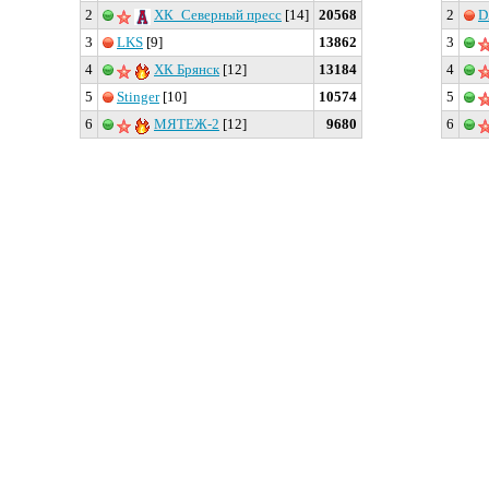
2
ХК_Северный пресс
[14]
20568
2
D
3
LKS
[9]
13862
3
4
ХК Брянск
[12]
13184
4
5
Stinger
[10]
10574
5
6
МЯТЕЖ-2
[12]
9680
6