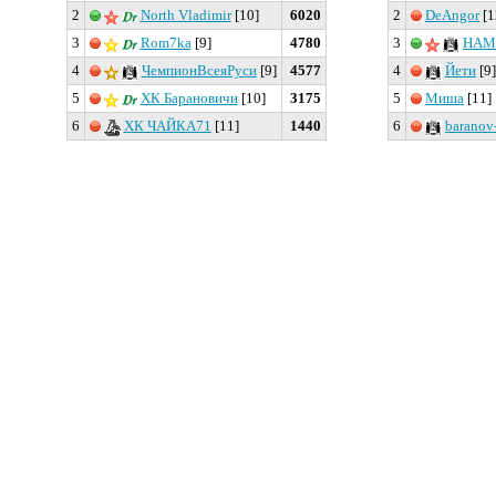
2
North Vladimir
[10]
6020
2
DeAngor
[1
3
Rom7ka
[9]
4780
3
HAM
4
ЧемпионВсеяРуси
[9]
4577
4
Йети
[9]
5
ХК Барановичи
[10]
3175
5
Миша
[11]
6
ХК ЧАЙКА71
[11]
1440
6
baranov