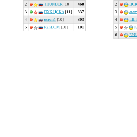
2
THUNDER
[10]
468
2
ЦСК
3
ПХК ЦСКА
[11]
337
3
ata
4
ocean1
[10]
303
4
LIL
5
RanDOM
[10]
101
5
K
6
БРИ