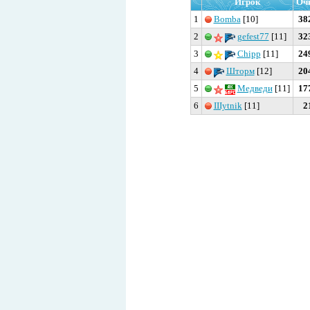
Игрок
Оч
1
Bomba
[10]
38
2
gefest77
[11]
32
3
Chipp
[11]
24
4
Шторм
[12]
20
5
Медведи
[11]
17
6
IIIytnik
[11]
2