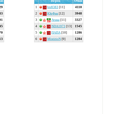
ки
Игрок
Очки
29
1
btr8383
[11]
4110
33
2
ЮрФак
[12]
3948
91
3
Атака
[11]
3327
45
4
NDA1973
[13]
1545
70
5
ПАПА
[10]
1286
13
6
MistirioN
[9]
1284