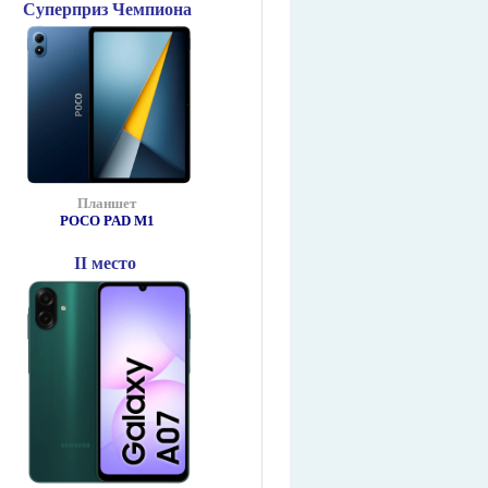
Суперприз Чемпиона
Планшет
POCO PAD М1
II место