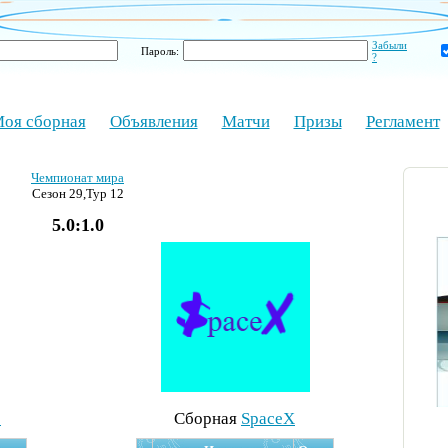
Забыли
Пароль:
?
оя сборная
Объявления
Матчи
Призы
Регламент
Чемпионат мира
Сезон 29,Тур 12
5.0:1.0
8
Cборная
SpaceX