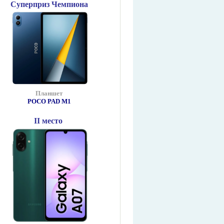
Суперприз Чемпиона
Планшет
POCO PAD М1
II место