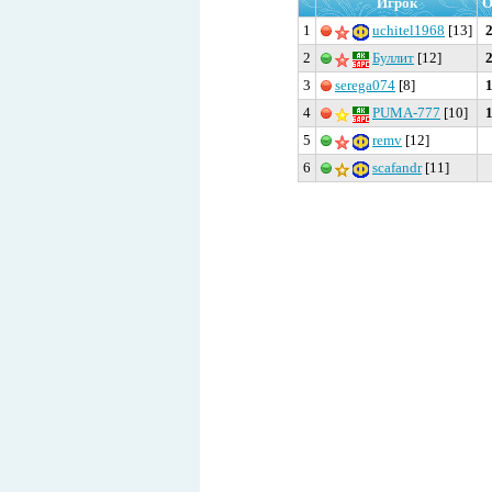
Игрок
О
1
uchitel1968
[13]
2
Буллит
[12]
3
serega074
[8]
4
PUMA-777
[10]
5
remv
[12]
6
scafandr
[11]