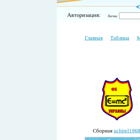
Авторизация:
Логин:
Главная
Таблица
М
Cборная
uchitel196