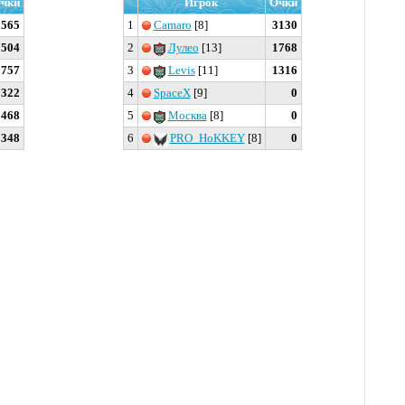
чки
Игрок
Очки
2565
1
Camaro
[8]
3130
2504
2
Лулео
[13]
1768
1757
3
Levis
[11]
1316
1322
4
SpaceX
[9]
0
468
5
Москва
[8]
0
348
6
PRO_HoKKEY
[8]
0