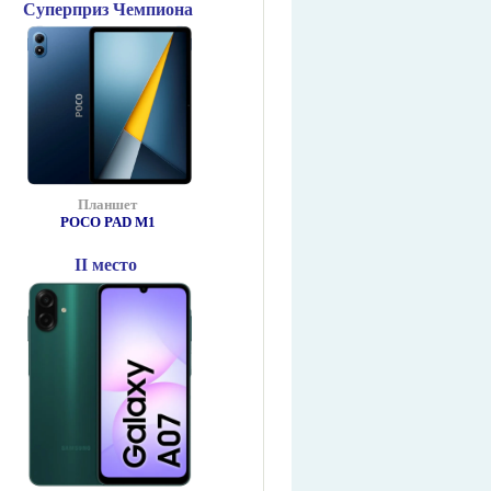
Суперприз Чемпиона
Планшет
POCO PAD М1
II место