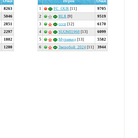
Очки
Игрок
Очки
8263
1
FC_OUR
[11]
9705
5046
2
BLR
[9]
9519
2851
3
ссср
[12]
6170
2297
4
SUOMI1968
[13]
6099
1802
5
Муравьед
[13]
5582
1200
6
Зверобой_2024
[11]
3944