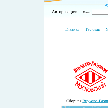
Авторизация:
Логин:
Главная
Таблица
М
Cборная
Внуково-Газп