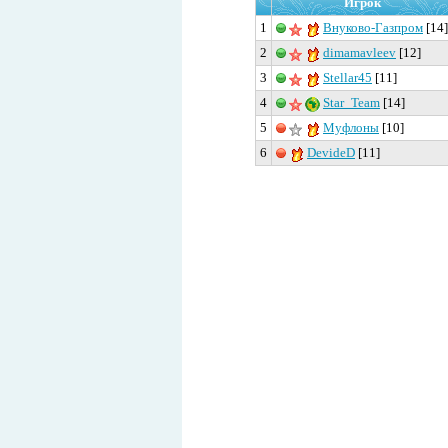
Игрок
1
Внуково-Газпром
[14]
2
dimamavleev
[12]
3
Stellar45
[11]
4
Star_Team
[14]
5
Муфлоны
[10]
6
DevideD
[11]