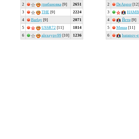
2
грибановка
[9]
2651
2
DeAngor
[12
3
ТНЕ
[9]
2224
3
HAMB
4
Barlay
[9]
2071
4
Йети
[9]
5
USSR72
[11]
1814
5
Миша
[11]
6
alexeypv99
[10]
1236
6
baranov-