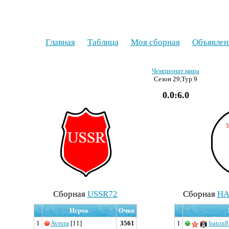
Главная
Таблица
Моя сборная
Объявлен
Чемпионат мира
Сезон 29,Тур 9
0.0:6.0
Cборная
USSR72
Cборная
HA
Игрок
Очки
1
Avrora
[11]
3561
1
baton8