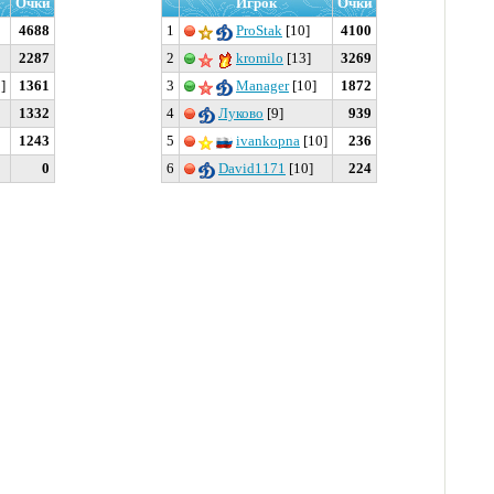
Очки
Игрок
Очки
4688
1
ProStak
[10]
4100
2287
2
kromilo
[13]
3269
]
1361
3
Manager
[10]
1872
1332
4
Луково
[9]
939
1243
5
ivankopna
[10]
236
0
6
David1171
[10]
224