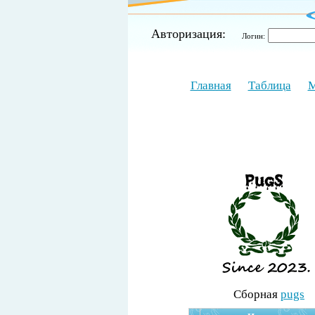
Авторизация:
Логин:
Главная
Таблица
М
Cборная
pugs