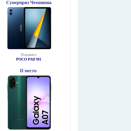
Суперприз Чемпиона
Планшет
POCO PAD М1
II место