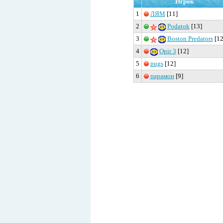
Игрок
1
ЛЯМ
[11]
2
Podatok
[13]
3
Boston Predators
[12
4
Opir 3
[12]
5
pugs
[12]
6
парамон
[9]