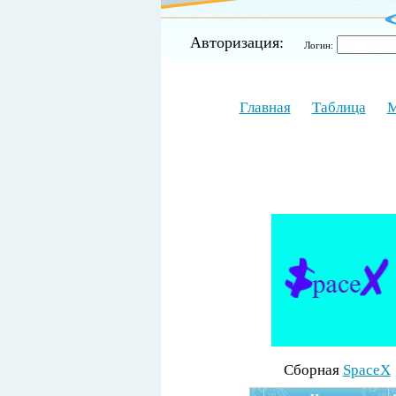
Авторизация:
Логин:
Главная
Таблица
М
Cборная
SpaceX