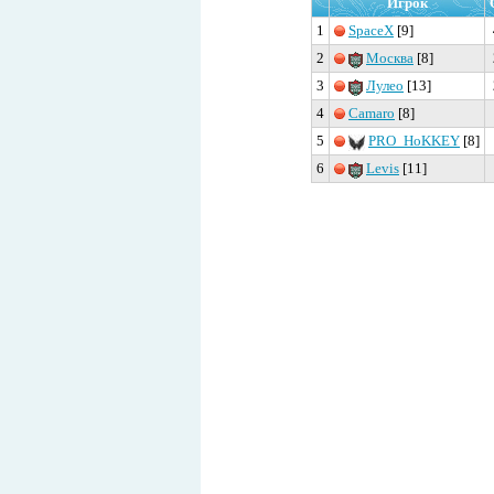
Игрок
1
SpaceX
[9]
2
Москва
[8]
3
Лулео
[13]
4
Camaro
[8]
5
PRO_HoKKEY
[8]
6
Levis
[11]