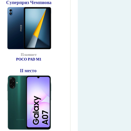
Суперприз Чемпиона
Планшет
POCO PAD М1
II место