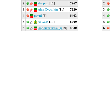
2
dsc port
[11]
7267
2
3
Alex Ovechkin
[11]
7220
3
4
gavril
[8]
6403
4
5
AVGOR
[10]
6209
5
6
Хорошая команда
[9]
4830
6