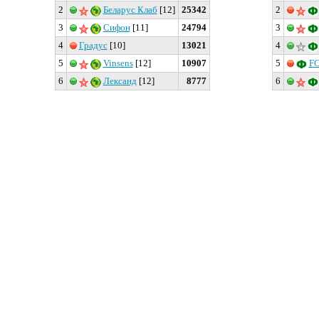
2
Беларус Клаб
[12]
25342
2
3
Сифон
[11]
24794
3
4
Градус
[10]
13021
4
5
Vinsens
[12]
10907
5
F
6
Лександ
[12]
8777
6