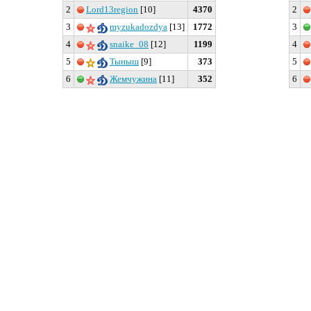
2
Lord13region
[10]
4370
2
3
myzukadozdya
[13]
1772
3
4
snaike_08
[12]
1199
4
5
Тыныш
[9]
373
5
6
Жемчужина
[11]
352
6