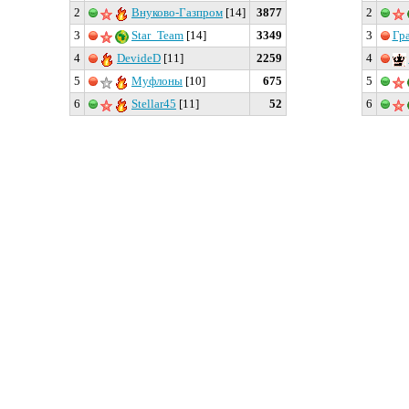
2
Внуково-Газпром
[14]
3877
2
3
Star_Team
[14]
3349
3
Гр
4
DevideD
[11]
2259
4
5
Муфлоны
[10]
675
5
6
Stellar45
[11]
52
6