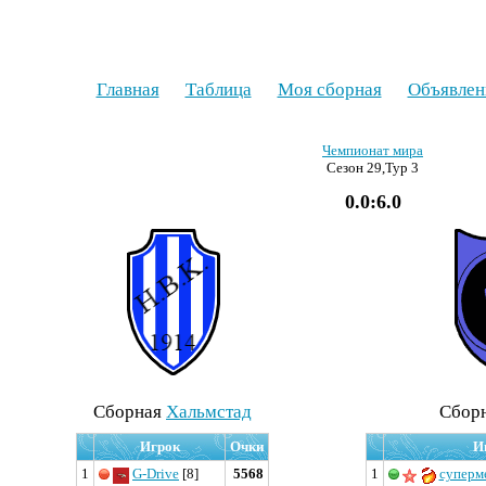
Главная
Таблица
Моя сборная
Объявлен
Чемпионат мира
Сезон 29,Тур 3
0.0:6.0
Cборная
Хальмстад
Cбор
Игрок
Очки
И
1
G-Drive
[8]
5568
1
суперм