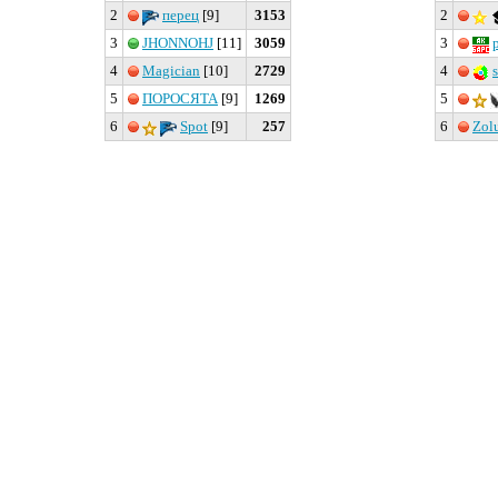
2
перец
[9]
3153
2
3
JHONNOHJ
[11]
3059
3
4
Magician
[10]
2729
4
5
ПОРОСЯТА
[9]
1269
5
6
Spot
[9]
257
6
Zol