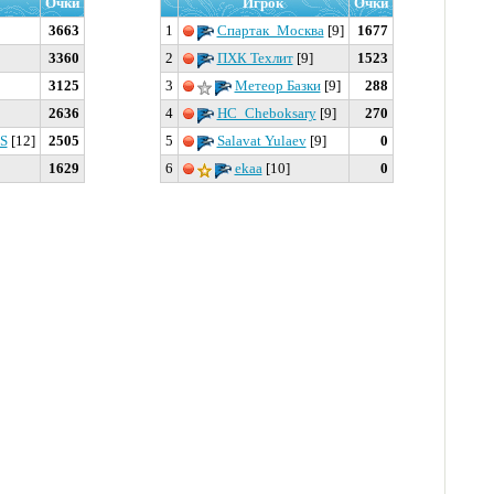
Очки
Игрок
Очки
3663
1
Спартак_Москва
[9]
1677
3360
2
ПХК Техлит
[9]
1523
3125
3
Метеор Базки
[9]
288
2636
4
HC_Cheboksary
[9]
270
S
[12]
2505
5
Salavat Yulaev
[9]
0
1629
6
ekaa
[10]
0