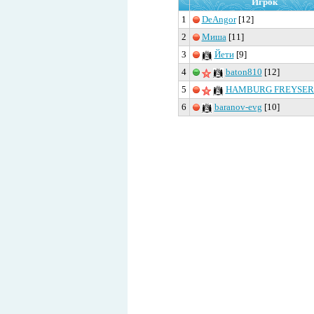
Игрок
1
DeAngor
[12]
2
Миша
[11]
3
Йети
[9]
4
baton810
[12]
5
HAMBURG FREYSER
6
baranov-evg
[10]