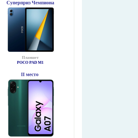
Суперприз Чемпиона
Планшет
POCO PAD М1
II место