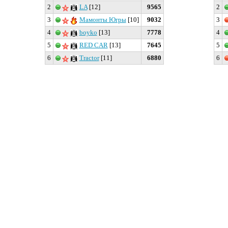
2
LA
[12]
9565
2
3
Мамонты Югры
[10]
9032
3
4
boyko
[13]
7778
4
5
RED CAR
[13]
7645
5
6
Tractor
[11]
6880
6