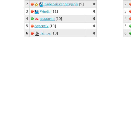
2
Карасай сарбаздары
[9]
0
2
3
Windir
[11]
0
3
4
веллитон
[10]
0
4
5
copernik
[10]
0
5
6
Tsirroz
[10]
0
6