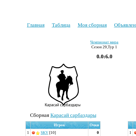
Главная
Таблица
Моя сборная
Объявлен
Чемпионат мира
Сезон 29,Тур 1
0.0:6.0
Cборная
Карасай сарбаздары
Игрок
Очки
1
SKV
[10]
0
1