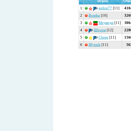
Игрок
Очк
1
gefest77
[11]
410
2
Bomba
[10]
326
3
Медведи
[11]
306
4
Шторм
[12]
228
5
Chipp
[11]
156
6
IIIytnik
[11]
56