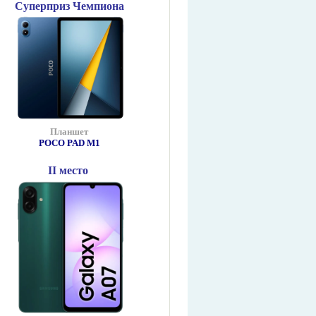
Суперприз Чемпиона
Планшет
POCO PAD М1
II место