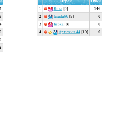
и
Игрок
Очки
4
1
Roza
[9]
146
9
2
farada66
[9]
0
4
3
IriSka
[8]
0
0
4
Артюхин-44
[10]
0
0
2