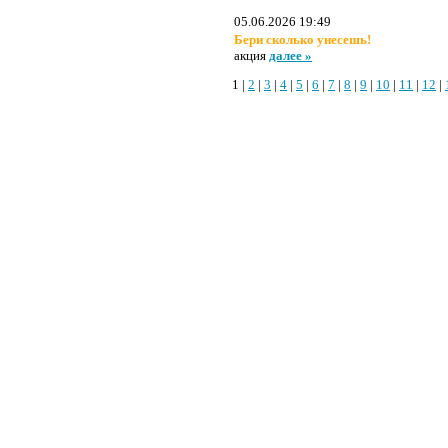
05.06.2026 19:49
Бери сколько унесешь!
акция
далее »
1 |
2
|
3
|
4
|
5
|
6
|
7
|
8
|
9
|
10
|
11
|
12
|