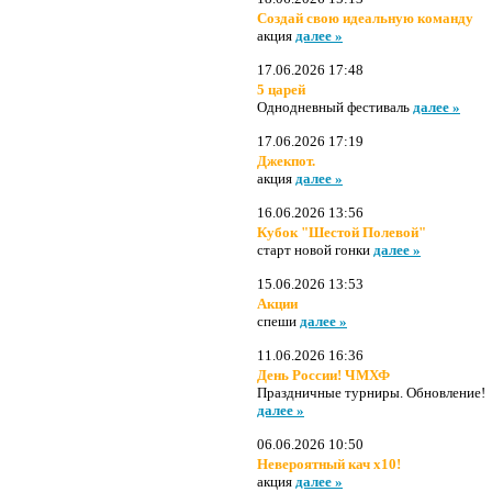
Создай свою идеальную команду
акция
далее »
17.06.2026 17:48
5 царей
Однодневный фестиваль
далее »
17.06.2026 17:19
Джекпот.
акция
далее »
16.06.2026 13:56
Кубок "Шестой Полевой"
старт новой гонки
далее »
15.06.2026 13:53
Акции
спеши
далее »
11.06.2026 16:36
День России! ЧМХФ
Праздничные турниры. Обновление!
далее »
06.06.2026 10:50
Невероятный кач х10!
акция
далее »