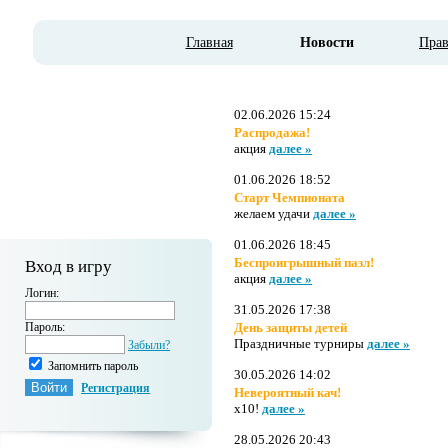
Главная
Новости
Пра
02.06.2026 15:24
Распродажа!
акция
далее »
01.06.2026 18:52
Старт Чемпионата
желаем удачи
далее »
01.06.2026 18:45
Беспроигрышный пазл!
Вход в игру
акция
далее »
Логин:
31.05.2026 17:38
Пароль:
День защиты детей
Праздничные турниры
далее »
Забыли?
Запомнить пароль
30.05.2026 14:02
Регистрация
Невероятный кач!
х10!
далее »
28.05.2026 20:43