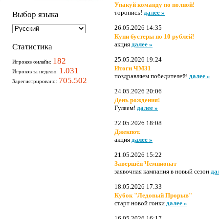
Упакуй команду по полной!
торопись!
далее »
Выбор языка
26.05.2026 14:35
Купи бустеры по 10 рублей!
акция
далее »
Статистика
25.05.2026 19:24
182
Игроков онлайн:
Итоги ЧМ31
1.031
Игроков за неделю:
поздравляем победителей!
далее »
705.502
Зарегистрировано:
24.05.2026 20:06
День рождения!
Гуляем!
далее »
22.05.2026 18:08
Джекпот.
акция
далее »
21.05.2026 15:22
Завершён Чемпионат
заявочная кампания в новый сезон
да
18.05.2026 17:33
Кубок "Ледовый Прорыв"
старт новой гонки
далее »
16.05.2026 16:17