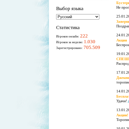
Бустер
Не про
Выбор языка
25.01.2
Заверш
Поздра
Статистика
24.01.2
222
Игроков онлайн:
Акция
1.030
Игроков за неделю:
Беспро
705.509
Зарегистрировано:
19.01.2
СПЕШ
Распро
17.01.2
Джекпо
торопи
14.01.2
Беспла
Удачи!
13.01.2
Акции!
Торопи
10.01.2