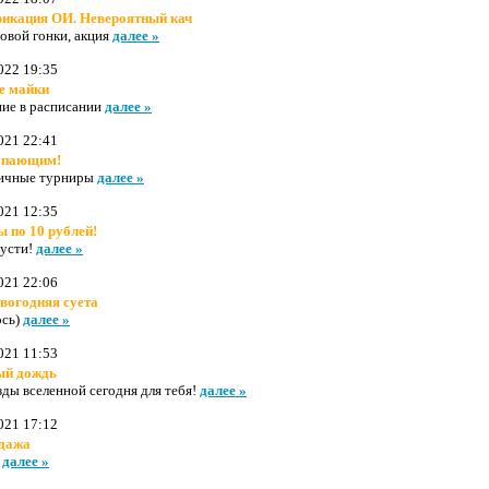
икация ОИ. Невероятный кач
овой гонки, акция
далее »
022 19:35
е майки
ние в расписании
далее »
021 22:41
упающим!
ичные турниры
далее »
021 12:35
ы по 10 рублей!
пусти!
далее »
021 22:06
вогодняя суета
ось)
далее »
021 11:53
ый дождь
зды вселенной сегодня для тебя!
далее »
021 17:12
дажа
!
далее »