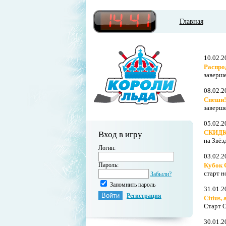
Главная
10.02.2
Распро
заверш
08.02.2
Спеши!
заверш
05.02.2
СКИДК
Вход в игру
на Звё
Логин:
03.02.2
Пароль:
Кубок 
старт н
Забыли?
Запомнить пароль
31.01.2
Регистрация
Citius, 
Старт 
30.01.2