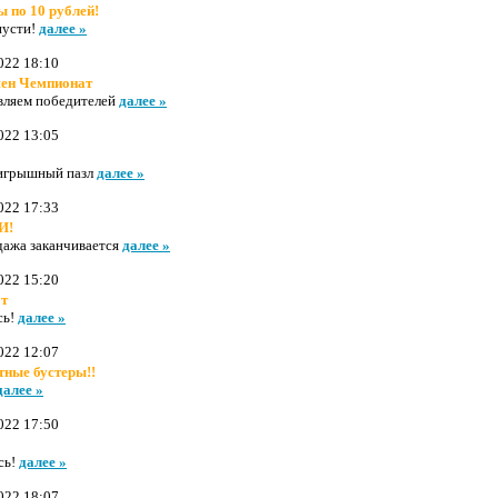
ы по 10 рублей!
пусти!
далее »
022 18:10
ен Чемпионат
вляем победителей
далее »
022 13:05
игрышный пазл
далее »
022 17:33
И!
дажа заканчивается
далее »
022 15:20
т
сь!
далее »
022 12:07
тные бустеры!!
далее »
022 17:50
сь!
далее »
022 18:07