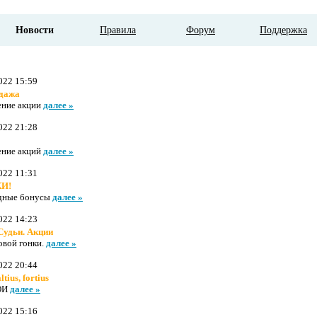
Новости
Правила
Форум
Поддержка
022 15:59
дажа
ение акции
далее »
022 21:28
ение акций
далее »
022 11:31
И!
здные бонусы
далее »
022 14:23
Судьи. Акции
овой гонки.
далее »
022 20:44
altius, fortius
ОИ
далее »
022 15:16