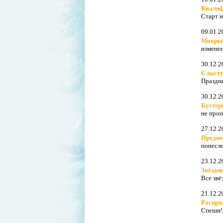
Квалиф
Старт н
09.01.2
Мокры
измене
30.12.2
С наст
Праздн
30.12.2
Бустер
не про
27.12.2
Предно
понесл
23.12.2
Звёздн
Все звё
21.12.2
Распро
Спеши