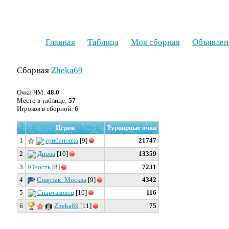
Главная
Таблица
Моя сборная
Объявлен
Сборная
Zheka69
Очки ЧМ:
48.0
Место в таблице:
57
Игроков в сборной:
6
Игрок
Турнирные очки
1
грибановка
[9]
21747
2
Дрова
[10]
13359
3
Юность
[8]
7231
4
Спартак_Москва
[9]
4342
5
Спартаковец
[10]
116
6
Zheka69
[11]
75